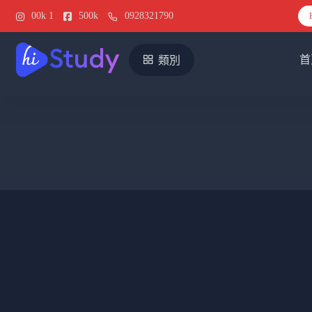
00k
1
500k
0928321790
首
類別