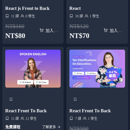
React
React js Front to Back
10 課
1 學生
11 課
0 學生
NT$
120
NT$
160
加入購物車
加入購物車
NT$
70
NT$
80
-66%
離開
React Front To Back
React Front To Back
11 課
12 學生
7 課
1 學生
免費課程
了解更多
NT$
590