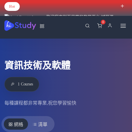
Hot
歡迎您來到百里霧的教學平台 試營運
0
資訊技術及軟體
🎉
1
Courses
每種課程都非常專業,祝您學習愉快
網格
清單