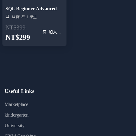
SQL Beginner Advanced
14 課
1 學生
NT$
399
加入購物車
NT$
299
Useful Links
Marketplace
kindergarten
University