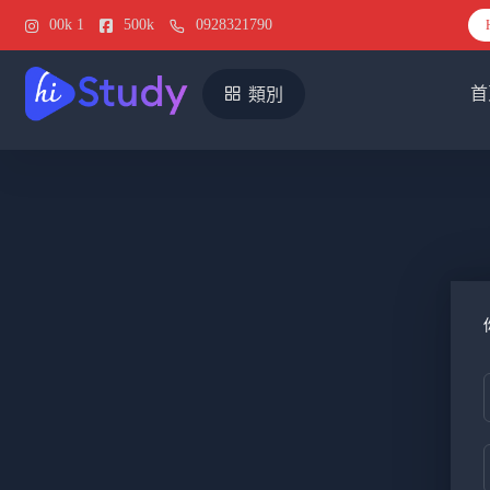
00k
1
500k
0928321790
首
類別