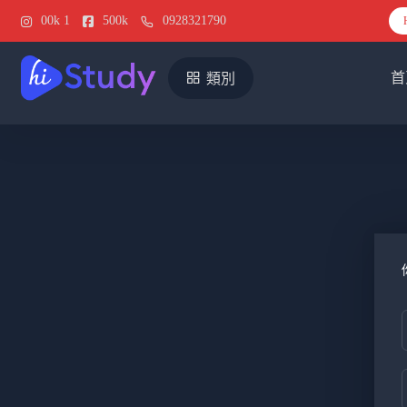
00k
1
500k
0928321790
首
類別