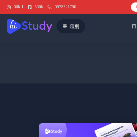
00k
1
500k
0928321790
首
類別