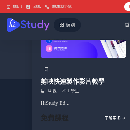
00k
1
500k
0928321790
首
類別
剪映快速製作影片教學
14 課
1 學生
HiStudy Ed...
免費課程
了解更多