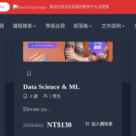
Hot
歡迎您來到百里霧的教學平台 試營運
頁
課程總表
學員註冊
部落格
文件說明
-71%
離開
篩選課程
家
篩選課程
Data Science & ML
8 課
1 學生
Elevate yo...
NT$
130
NT$
450
加入購物車