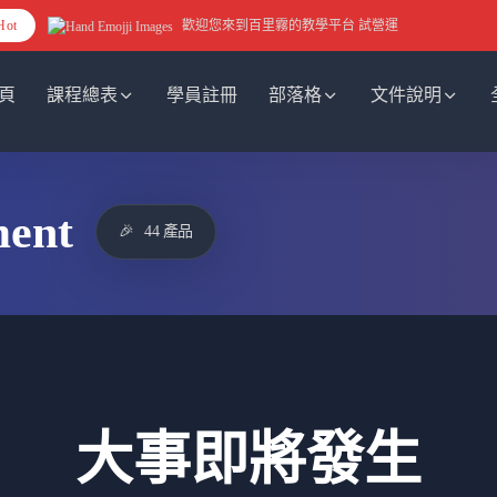
Hot
歡迎您來到百里霧的教學平台 試營運
頁
課程總表
學員註冊
部落格
文件說明
ment
🎉
44 產品
大事即將發生