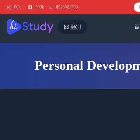
00k
1
500k
0928321790
首
類別
Personal Develop