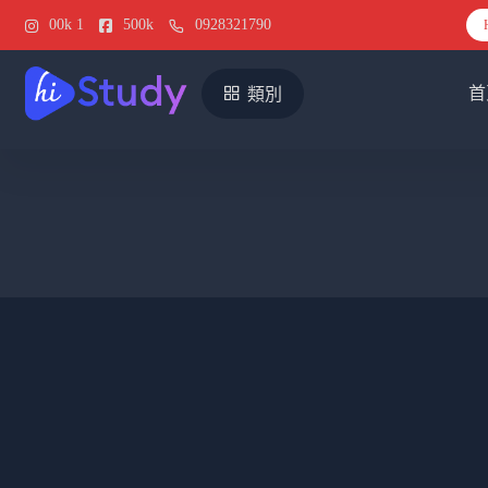
00k
1
500k
0928321790
首
類別