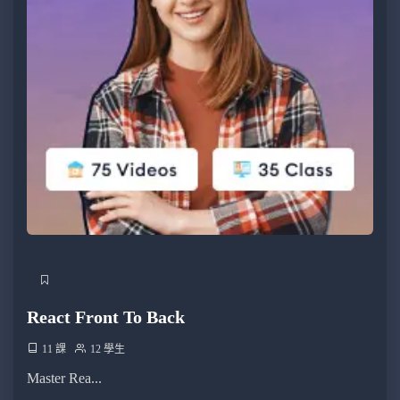
React Front To Back
11 課
12 學生
Master Rea...